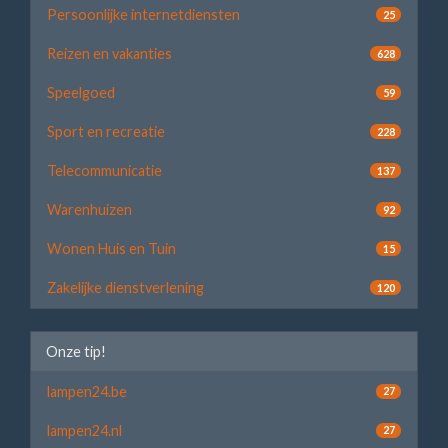
Persoonlijke internetdiensten
25
Reizen en vakanties
628
Speelgoed
59
Sport en recreatie
228
Telecommunicatie
137
Warenhuizen
92
Wonen Huis en Tuin
15
Zakelijke dienstverlening
120
Onze tip!
lampen24.be
27
lampen24.nl
27