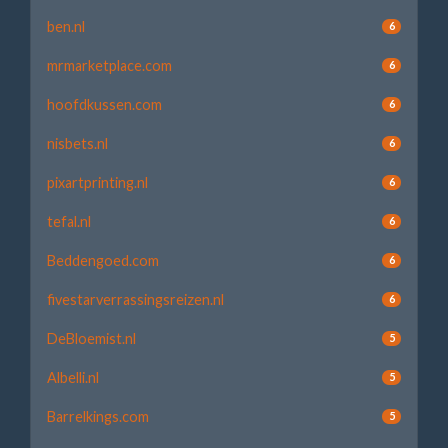
ben.nl
6
mrmarketplace.com
6
hoofdkussen.com
6
nisbets.nl
6
pixartprinting.nl
6
tefal.nl
6
Beddengoed.com
6
fivestarverrassingsreizen.nl
6
DeBloemist.nl
5
Albelli.nl
5
Barrelkings.com
5