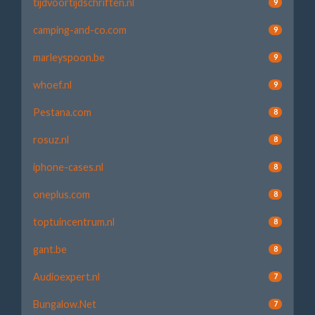
tijdvoortijdschriften.nl
9
camping-and-co.com
9
marleyspoon.be
9
whoef.nl
9
Pestana.com
8
rosuz.nl
8
iphone-cases.nl
8
oneplus.com
8
toptuincentrum.nl
8
gant.be
8
Audioexpert.nl
7
Bungalow.Net
7