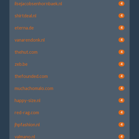
ilsejacobsenhornbaek.nl
4
shirtdeal.nl
4
eterna.de
4
vanarendonk.nl
4
thehut.com
4
zeb.be
4
thefounded.com
4
muchachomalo.com
4
happy-size.nl
4
red-rag.com
4
jhpfashion.nl
4
valmano.nl
4