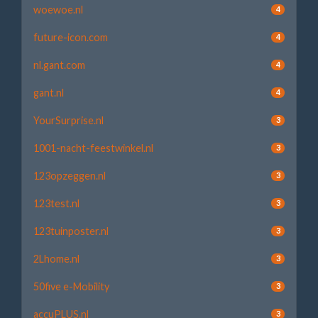
woewoe.nl
4
future-icon.com
4
nl.gant.com
4
gant.nl
4
YourSurprise.nl
3
1001-nacht-feestwinkel.nl
3
123opzeggen.nl
3
123test.nl
3
123tuinposter.nl
3
2Lhome.nl
3
50five e-Mobility
3
accuPLUS.nl
3