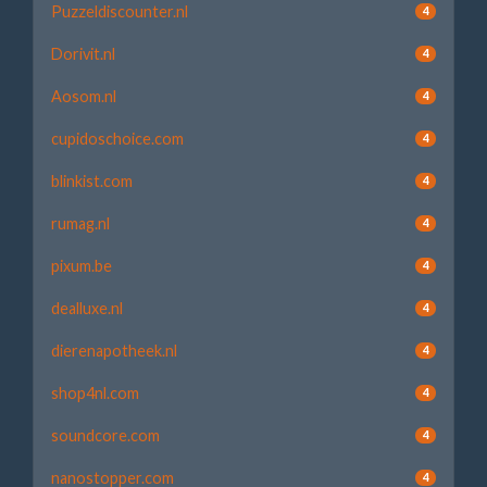
Puzzeldiscounter.nl
4
Dorivit.nl
4
Aosom.nl
4
cupidoschoice.com
4
blinkist.com
4
rumag.nl
4
pixum.be
4
dealluxe.nl
4
dierenapotheek.nl
4
shop4nl.com
4
soundcore.com
4
nanostopper.com
4