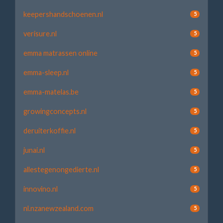
keepershandschoenen.nl
5
verisure.nl
5
emma matrassen online
5
emma-sleep.nl
5
emma-matelas.be
5
growingconcepts.nl
5
deruiterkoffie.nl
5
junai.nl
5
allestegenongedierte.nl
5
innovino.nl
5
nl.nzanewzealand.com
5