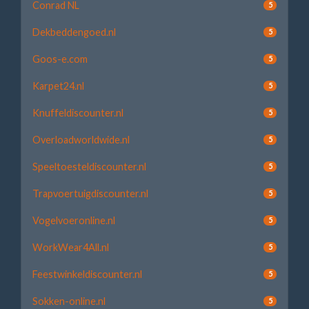
Conrad NL
5
Dekbeddengoed.nl
5
Goos-e.com
5
Karpet24.nl
5
Knuffeldiscounter.nl
5
Overloadworldwide.nl
5
Speeltoesteldiscounter.nl
5
Trapvoertuigdiscounter.nl
5
Vogelvoeronline.nl
5
WorkWear4All.nl
5
Feestwinkeldiscounter.nl
5
Sokken-online.nl
5