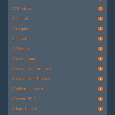
ACSIreizen.nl
3
Adzuna.nl
3
Afrikaplus.nl
3
Alensa.nl
3
Ali Express
3
Allecondooms.nl
3
Alleenstaande-mamas.nl
3
Alleenstaande-Papas.nl
3
Allekleurenshirts.nl
3
AllesvoorBBQ.nl
3
Allinportugal.nl
3