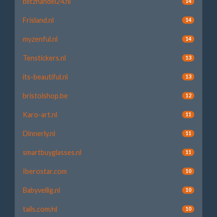
blitzhandel24.nl
14
Frisland.nl
14
myzenful.nl
14
Tenstickers.nl
13
its-beautiful.nl
13
bristolshop.be
12
Karo-art.nl
11
Dinnerly.nl
11
smartbuyglasses.nl
11
Iberostar.com
10
Babyveilig.nl
10
tails.com/nl
10