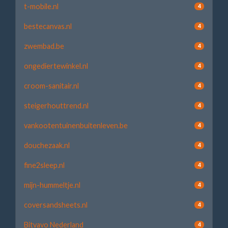
t-mobile.nl
4
bestecanvas.nl
4
zwembad.be
4
ongediertewinkel.nl
4
croom-sanitair.nl
4
steigerhouttrend.nl
4
vankootentuinenbuitenleven.be
4
douchezaak.nl
4
fine2sleep.nl
4
mijn-hummeltje.nl
4
coversandsheets.nl
4
Bitvavo Nederland
4