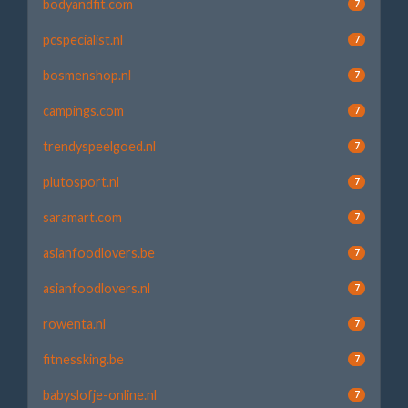
bodyandfit.com
7
pcspecialist.nl
7
bosmenshop.nl
7
campings.com
7
trendyspeelgoed.nl
7
plutosport.nl
7
saramart.com
7
asianfoodlovers.be
7
asianfoodlovers.nl
7
rowenta.nl
7
fitnessking.be
7
babyslofje-online.nl
7