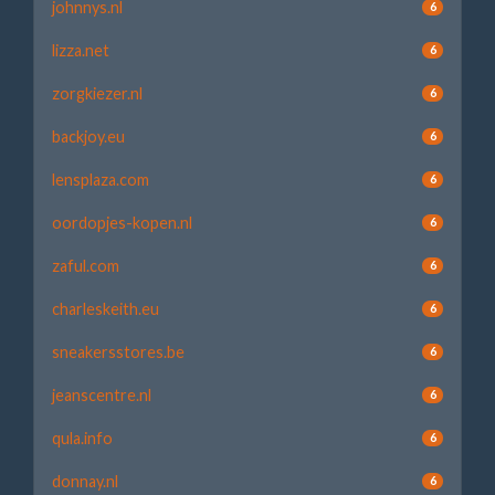
johnnys.nl
6
lizza.net
6
zorgkiezer.nl
6
backjoy.eu
6
lensplaza.com
6
oordopjes-kopen.nl
6
zaful.com
6
charleskeith.eu
6
sneakersstores.be
6
jeanscentre.nl
6
qula.info
6
donnay.nl
6