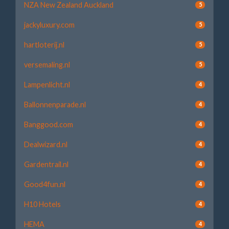
NZA New Zealand Auckland
5
jackyluxury.com
5
hartloterij.nl
5
versemaling.nl
5
Lampenlicht.nl
4
Ballonnenparade.nl
4
Banggood.com
4
Dealwizard.nl
4
Gardentrail.nl
4
Good4fun.nl
4
H10 Hotels
4
HEMA
4