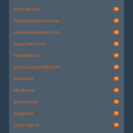
fruitfunk.com
4
theparkplayground.com
4
newday-supplements.nl
4
supersmart.com
4
visiondirect.nl
4
shopvoorgezondheid.nl
4
bodylab.nl
4
slimdiet.eu
4
gymqueen.nl
4
douglas.nl
4
crazy-toys.nl
4