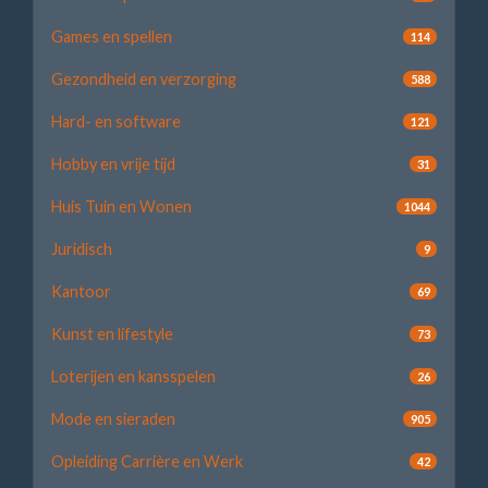
Games en spellen
114
Gezondheid en verzorging
588
Hard- en software
121
Hobby en vrije tijd
31
Huis Tuin en Wonen
1044
Juridisch
9
Kantoor
69
Kunst en lifestyle
73
Loterijen en kansspelen
26
Mode en sieraden
905
Opleiding Carrière en Werk
42