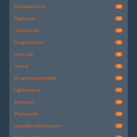
Besselinklicht.nl
24
Magix.com
23
Tomtop.com
22
Drogisterij.net
21
zavvi.com
21
zavvi.nl
21
Drogisterij.net Belgie
18
Lightdepot.nl
17
tiqets.com
16
Plopsa.be/nl
15
maeshillscollection.com
15