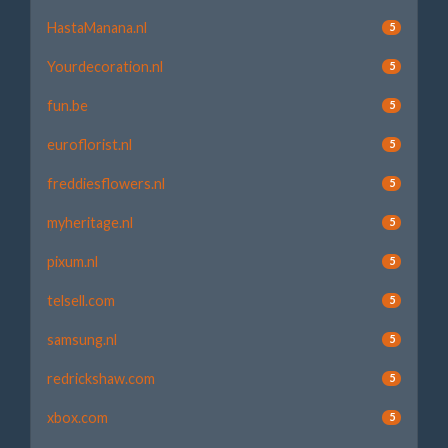
HastaManana.nl
5
Yourdecoration.nl
5
fun.be
5
euroflorist.nl
5
freddiesflowers.nl
5
myheritage.nl
5
pixum.nl
5
telsell.com
5
samsung.nl
5
redrickshaw.com
5
xbox.com
5