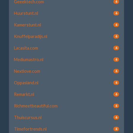
Geeektech.com
6
Huurstunt.nl
6
Kamerstunt.nl
6
Knuffelparadijs.nl
6
Lacasita.com
6
Mediumastro.nl
6
Nextlove.com
6
Oppasland.nl
6
Remarkt.nl
6
Richmeetbeautiful.com
6
Thuiscursus.nl
6
Timefortrends.nl
6