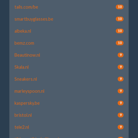
tails.com/be
10
smartbuyglasses.be
10
albeka.nl
10
bemz.com
10
Beautinow.nl
9
Skala.nl
9
Sneakers.nl
9
marleyspoon.nl
9
kaspersky.be
9
bristol.nl
9
tele2.nl
9