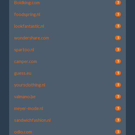
Boldking.com
5
foodspring.nl
5
lookfantastic.nl
5
wondershare.com
5
spartoo.nl
5
camper.com
5
guess.eu
5
yoursclothing.nl
5
valmano.be
5
meyer-mode.nl
5
sandwichfashion.nl
5
odlo.com
5