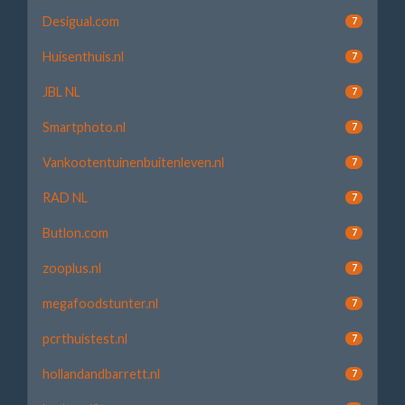
Desigual.com
7
Huisenthuis.nl
7
JBL NL
7
Smartphoto.nl
7
Vankootentuinenbuitenleven.nl
7
RAD NL
7
Butlon.com
7
zooplus.nl
7
megafoodstunter.nl
7
pcrthuistest.nl
7
hollandandbarrett.nl
7