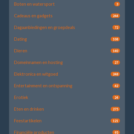
Boten en watersport
3
Cadeaus en gadgets
244
Dagaanbiedingen en groepdeals
72
Dating
108
Dieren
140
Domeinnamen en hosting
27
Elektronica en witgoed
248
Entertainment en ontspanning
42
Erotiek
24
Eten en drinken
275
Feestartikelen
121
Financiële producten
95