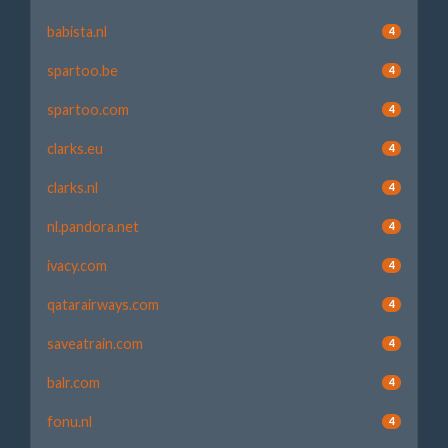
babista.nl
4
spartoo.be
4
spartoo.com
4
clarks.eu
4
clarks.nl
4
nl.pandora.net
4
ivacy.com
4
qatarairways.com
4
saveatrain.com
4
balr.com
4
fonu.nl
4