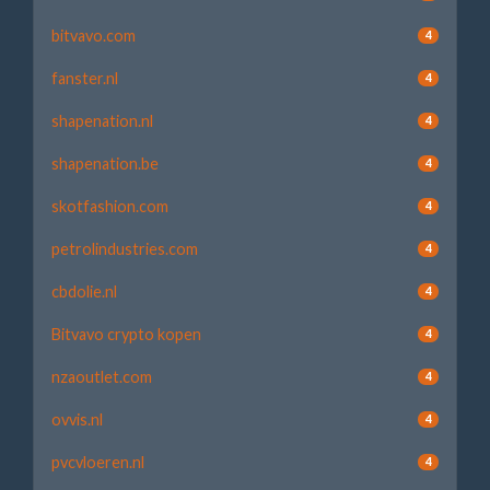
bitvavo.com
4
fanster.nl
4
shapenation.nl
4
shapenation.be
4
skotfashion.com
4
petrolindustries.com
4
cbdolie.nl
4
Bitvavo crypto kopen
4
nzaoutlet.com
4
ovvis.nl
4
pvcvloeren.nl
4