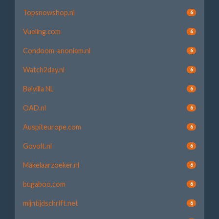
Topsnowshop.nl
6
Vueling.com
6
Condoom-anoniem.nl
6
Watch2day.nl
6
Belvilla NL
6
OAD.nl
6
Auspiteurope.com
6
Govolt.nl
6
Makelaarzoeker.nl
6
bugaboo.com
6
mijntijdschrift.net
6