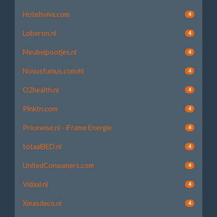
Hotelsviva.com
4
Loberon.nl
4
Meubelpootjes.nl
4
Novusfumus.com/nl
4
O2health.nl
4
Plnktn.com
4
Pricewise.nl - iFrame Energie
4
totaalBED.nl
4
UnitedConsumers.com
4
Vidaxl.nl
4
Xmasdeco.nl
4