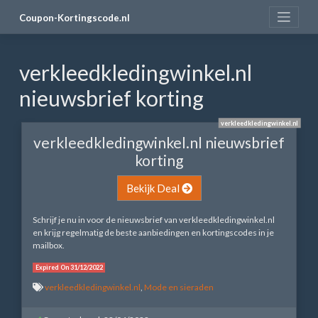
Skip
Coupon-Kortingscode.nl
to
content
verkleedkledingwinkel.nl
nieuwsbrief korting
verkleedkledingwinkel.nl
verkleedkledingwinkel.nl nieuwsbrief
korting
Bekijk Deal
Schrijf je nu in voor de nieuwsbrief van verkleedkledingwinkel.nl
en krijg regelmatig de beste aanbiedingen en kortingscodes in je
mailbox.
Expired On 31/12/2022
verkleedkledingwinkel.nl
,
Mode en sieraden