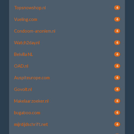
Topsnowshop.nl
6
Vueling.com
6
Condoom-anoniem.nl
6
Watch2day.nl
6
Belvilla NL
6
OAD.nl
6
Auspiteurope.com
6
Govolt.nl
6
Makelaarzoeker.nl
6
bugaboo.com
6
mijntijdschrift.net
6