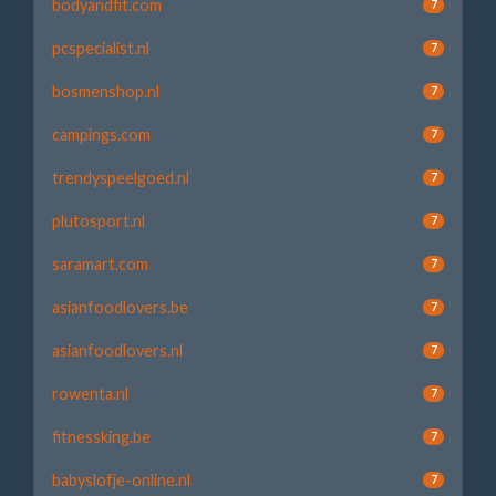
bodyandfit.com
7
pcspecialist.nl
7
bosmenshop.nl
7
campings.com
7
trendyspeelgoed.nl
7
plutosport.nl
7
saramart.com
7
asianfoodlovers.be
7
asianfoodlovers.nl
7
rowenta.nl
7
fitnessking.be
7
babyslofje-online.nl
7