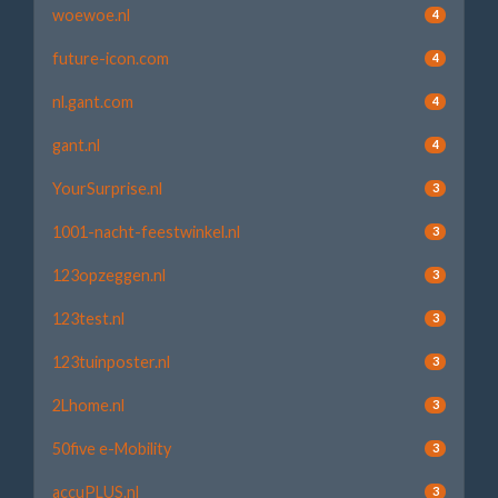
woewoe.nl
4
future-icon.com
4
nl.gant.com
4
gant.nl
4
YourSurprise.nl
3
1001-nacht-feestwinkel.nl
3
123opzeggen.nl
3
123test.nl
3
123tuinposter.nl
3
2Lhome.nl
3
50five e-Mobility
3
accuPLUS.nl
3