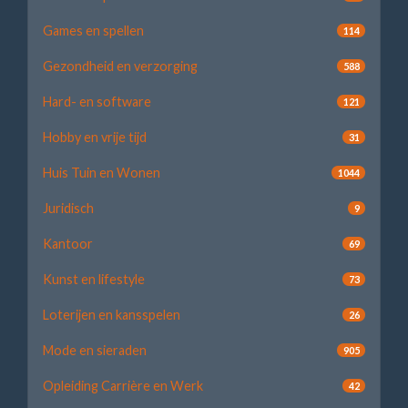
Games en spellen
114
Gezondheid en verzorging
588
Hard- en software
121
Hobby en vrije tijd
31
Huis Tuin en Wonen
1044
Juridisch
9
Kantoor
69
Kunst en lifestyle
73
Loterijen en kansspelen
26
Mode en sieraden
905
Opleiding Carrière en Werk
42