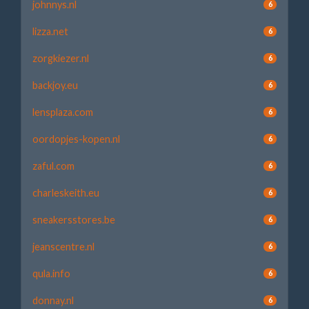
johnnys.nl
6
lizza.net
6
zorgkiezer.nl
6
backjoy.eu
6
lensplaza.com
6
oordopjes-kopen.nl
6
zaful.com
6
charleskeith.eu
6
sneakersstores.be
6
jeanscentre.nl
6
qula.info
6
donnay.nl
6