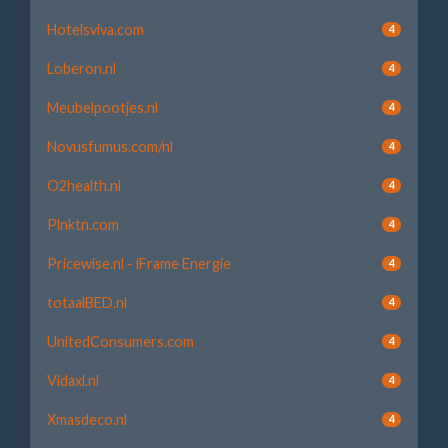
Hotelsviva.com
4
Loberon.nl
4
Meubelpootjes.nl
4
Novusfumus.com/nl
4
O2health.nl
4
Plnktn.com
4
Pricewise.nl - iFrame Energie
4
totaalBED.nl
4
UnitedConsumers.com
4
Vidaxl.nl
4
Xmasdeco.nl
4