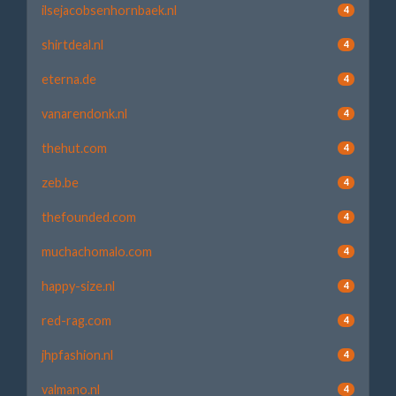
ilsejacobsenhornbaek.nl
4
shirtdeal.nl
4
eterna.de
4
vanarendonk.nl
4
thehut.com
4
zeb.be
4
thefounded.com
4
muchachomalo.com
4
happy-size.nl
4
red-rag.com
4
jhpfashion.nl
4
valmano.nl
4