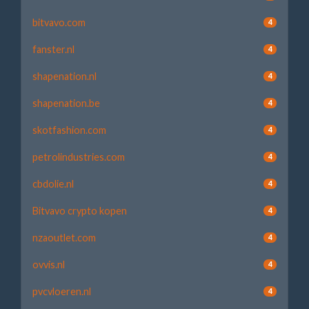
bitvavo.com
4
fanster.nl
4
shapenation.nl
4
shapenation.be
4
skotfashion.com
4
petrolindustries.com
4
cbdolie.nl
4
Bitvavo crypto kopen
4
nzaoutlet.com
4
ovvis.nl
4
pvcvloeren.nl
4