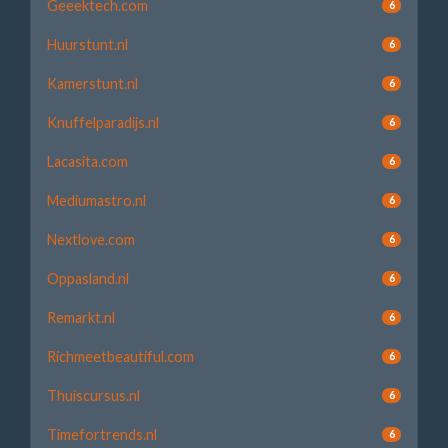
Geeektech.com
6
Huurstunt.nl
6
Kamerstunt.nl
6
Knuffelparadijs.nl
6
Lacasita.com
6
Mediumastro.nl
6
Nextlove.com
6
Oppasland.nl
6
Remarkt.nl
6
Richmeetbeautiful.com
6
Thuiscursus.nl
6
Timefortrends.nl
6