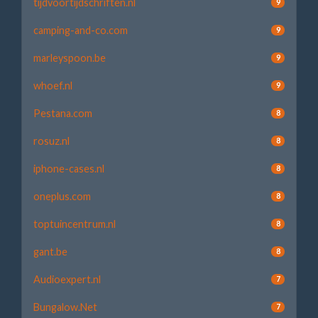
tijdvoortijdschriften.nl
9
camping-and-co.com
9
marleyspoon.be
9
whoef.nl
9
Pestana.com
8
rosuz.nl
8
iphone-cases.nl
8
oneplus.com
8
toptuincentrum.nl
8
gant.be
8
Audioexpert.nl
7
Bungalow.Net
7