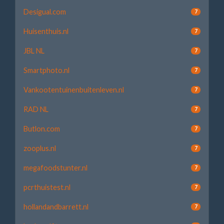
Desigual.com
7
Huisenthuis.nl
7
JBL NL
7
Smartphoto.nl
7
Vankootentuinenbuitenleven.nl
7
RAD NL
7
Butlon.com
7
zooplus.nl
7
megafoodstunter.nl
7
pcrthuistest.nl
7
hollandandbarrett.nl
7