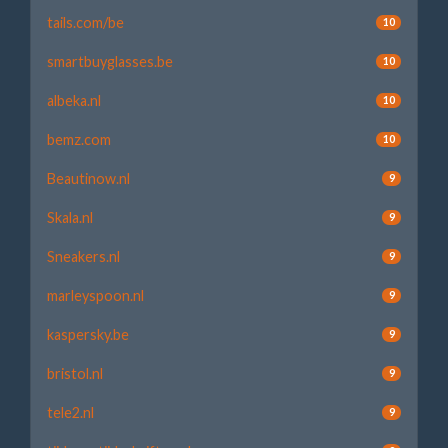
tails.com/be
10
smartbuyglasses.be
10
albeka.nl
10
bemz.com
10
Beautinow.nl
9
Skala.nl
9
Sneakers.nl
9
marleyspoon.nl
9
kaspersky.be
9
bristol.nl
9
tele2.nl
9