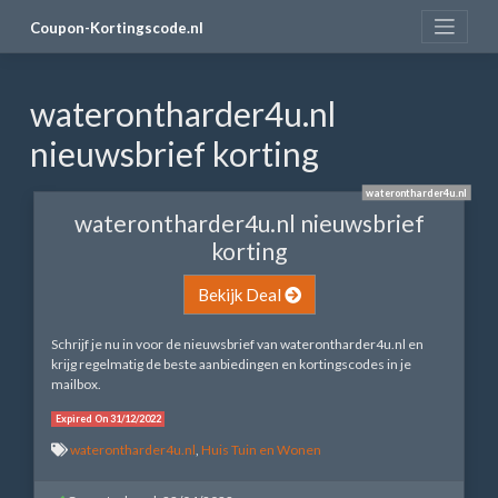
Skip
Coupon-Kortingscode.nl
to
content
waterontharder4u.nl
nieuwsbrief korting
waterontharder4u.nl
waterontharder4u.nl nieuwsbrief
korting
Bekijk Deal
Schrijf je nu in voor de nieuwsbrief van waterontharder4u.nl en
krijg regelmatig de beste aanbiedingen en kortingscodes in je
mailbox.
Expired On 31/12/2022
waterontharder4u.nl
,
Huis Tuin en Wonen