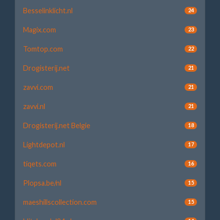
Besselinklicht.nl
24
Magix.com
23
Tomtop.com
22
Drogisterij.net
21
zavvi.com
21
zavvi.nl
21
Drogisterij.net Belgie
18
Lightdepot.nl
17
tiqets.com
16
Plopsa.be/nl
15
maeshillscollection.com
15