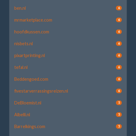
ben.nl
6
mrmarketplace.com
6
hoofdkussen.com
6
nisbets.nl
6
pixartprinting.nl
6
tefal.nl
6
Beddengoed.com
6
fivestarverrassingsreizen.nl
6
DeBloemist.nl
5
Albelli.nl
5
Barrelkings.com
5