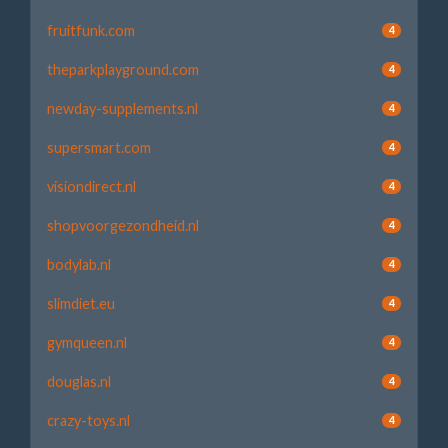
fruitfunk.com
4
theparkplayground.com
4
newday-supplements.nl
4
supersmart.com
4
visiondirect.nl
4
shopvoorgezondheid.nl
4
bodylab.nl
4
slimdiet.eu
4
gymqueen.nl
4
douglas.nl
4
crazy-toys.nl
4