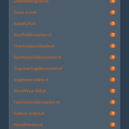
Dekbeddengoed.nl
5
Goos-e.com
5
Karpet24.nl
5
Knuffeldiscounter.nl
5
Overloadworldwide.nl
5
Speeltoesteldiscounter.nl
5
Trapvoertuigdiscounter.nl
5
Vogelvoeronline.nl
5
WorkWear4All.nl
5
Feestwinkeldiscounter.nl
5
Sokken-online.nl
5
HastaManana.nl
5