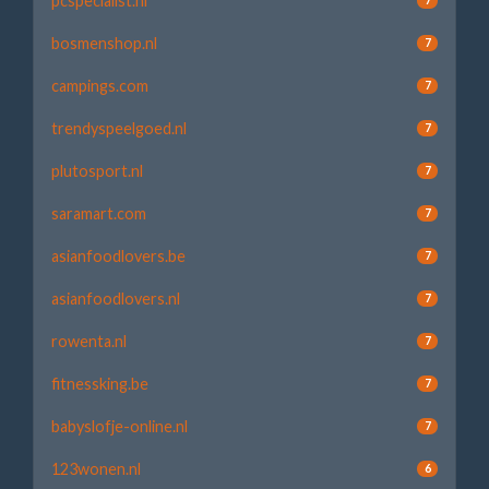
pcspecialist.nl
bosmenshop.nl
7
campings.com
7
trendyspeelgoed.nl
7
plutosport.nl
7
saramart.com
7
asianfoodlovers.be
7
asianfoodlovers.nl
7
rowenta.nl
7
fitnessking.be
7
babyslofje-online.nl
7
123wonen.nl
6