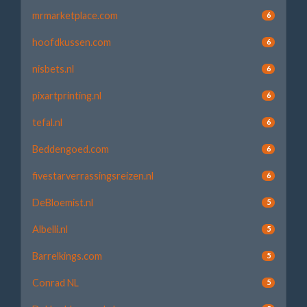
mrmarketplace.com
6
hoofdkussen.com
6
nisbets.nl
6
pixartprinting.nl
6
tefal.nl
6
Beddengoed.com
6
fivestarverrassingsreizen.nl
6
DeBloemist.nl
5
Albelli.nl
5
Barrelkings.com
5
Conrad NL
5