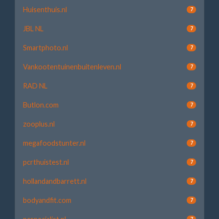
Huisenthuis.nl
7
JBL NL
7
Smartphoto.nl
7
Vankootentuinenbuitenleven.nl
7
RAD NL
7
Butlon.com
7
zooplus.nl
7
megafoodstunter.nl
7
pcrthuistest.nl
7
hollandandbarrett.nl
7
bodyandfit.com
7
7