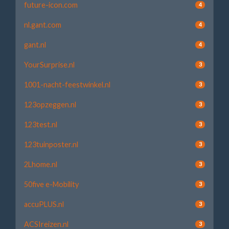
future-icon.com
4
nl.gant.com
4
gant.nl
4
YourSurprise.nl
3
1001-nacht-feestwinkel.nl
3
123opzeggen.nl
3
123test.nl
3
123tuinposter.nl
3
2Lhome.nl
3
50five e-Mobility
3
accuPLUS.nl
3
ACSIreizen.nl
3