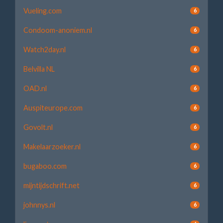
Vueling.com
6
Condoom-anoniem.nl
6
Watch2day.nl
6
Belvilla NL
6
OAD.nl
6
Auspiteurope.com
6
Govolt.nl
6
Makelaarzoeker.nl
6
bugaboo.com
6
mijntijdschrift.net
6
johnnys.nl
6