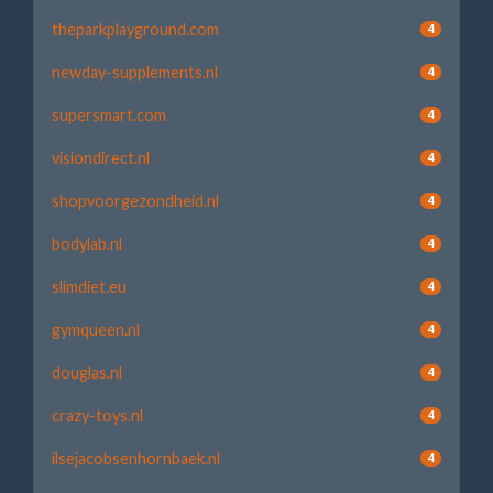
theparkplayground.com
4
newday-supplements.nl
4
supersmart.com
4
visiondirect.nl
4
shopvoorgezondheid.nl
4
bodylab.nl
4
slimdiet.eu
4
gymqueen.nl
4
douglas.nl
4
crazy-toys.nl
4
ilsejacobsenhornbaek.nl
4