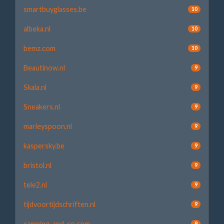
smartbuyglasses.be
10
albeka.nl
10
bemz.com
10
Beautinow.nl
9
Skala.nl
9
Sneakers.nl
9
marleyspoon.nl
9
kaspersky.be
9
bristol.nl
9
tele2.nl
9
tijdvoortijdschriften.nl
9
camping-and-co.com
9