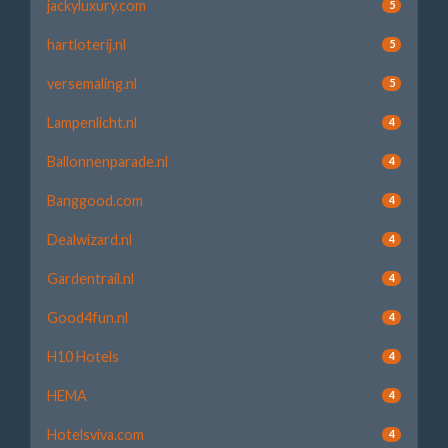
jackyluxury.com
5
hartloterij.nl
5
versemaling.nl
5
Lampenlicht.nl
4
Ballonnenparade.nl
4
Banggood.com
4
Dealwizard.nl
4
Gardentrail.nl
4
Good4fun.nl
4
H10 Hotels
4
HEMA
4
Hotelsviva.com
4