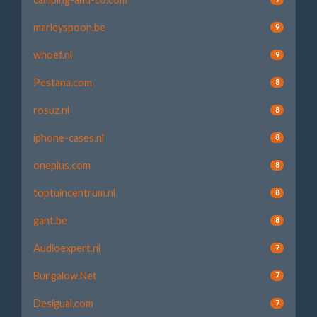
marleyspoon.be
9
whoef.nl
9
Pestana.com
8
rosuz.nl
8
iphone-cases.nl
8
oneplus.com
8
toptuincentrum.nl
8
gant.be
8
Audioexpert.nl
7
Bungalow.Net
7
Desigual.com
7