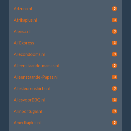
Adzuna.nl
3
Afrikaplus.nl
3
Alensa.nl
3
Ali Express
3
Allecondooms.nl
3
Alleenstaande-mamas.nl
3
Alleenstaande-Papas.nl
3
Allekleurenshirts.nl
3
AllesvoorBBQ.nl
3
Allinportugal.nl
3
Amerikaplus.nl
3