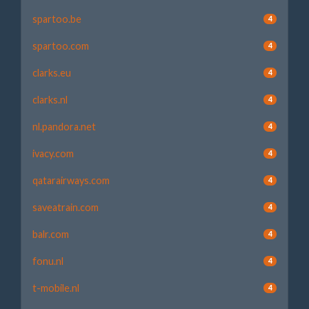
spartoo.be
4
spartoo.com
4
clarks.eu
4
clarks.nl
4
nl.pandora.net
4
ivacy.com
4
qatarairways.com
4
saveatrain.com
4
balr.com
4
fonu.nl
4
t-mobile.nl
4