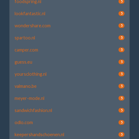
foodspring.nl
5
lookfantastic.nl
5
wondershare.com
5
spartoo.nl
5
camper.com
5
guess.eu
5
yoursclothing.nl
5
valmano.be
5
meyer-mode.nl
5
sandwichfashion.nl
5
odlo.com
5
keepershandschoenen.nl
5