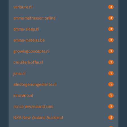
verisure.nl
5
emma matrassen online
5
emma-sleep.nl
5
emma-matelas.be
5
growingconcepts.nl
5
deruiterkoffie.nl
5
junai.nl
5
allestegenongedierte.nl
5
innovino.nl
5
nl.nzanewzealand.com
5
NZA New Zealand Auckland
5