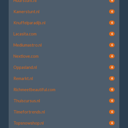
Huurstunt.nl
6
Kamerstunt.nl
6
Knuffelparadijs.nl
6
Lacasita.com
6
Mediumastro.nl
6
Nextlove.com
6
Oppasland.nl
6
Remarkt.nl
6
Richmeetbeautiful.com
6
Thuiscursus.nl
6
Timefortrends.nl
6
Topsnowshop.nl
6