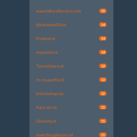
maeshillscollection.com
15
blitzhandel24.nl
14
Frisland.nl
14
myzenful.nl
14
Tenstickers.nl
13
its-beautiful.nl
13
bristolshop.be
12
Karo-art.nl
11
Dinnerly.nl
11
smartbuyglasses.nl
11