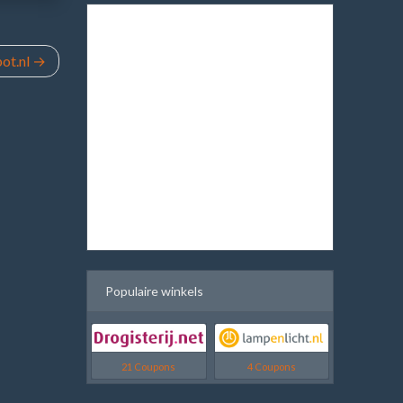
ot.nl
Populaire winkels
21 Coupons
4 Coupons