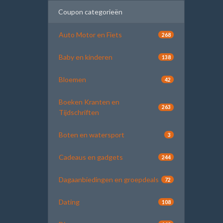
Coupon categorieën
Auto Motor en Fiets
268
Baby en kinderen
138
Bloemen
42
Boeken Kranten en
263
Tijdschriften
Boten en watersport
3
Cadeaus en gadgets
244
Dagaanbiedingen en groepdeals
72
Dating
108