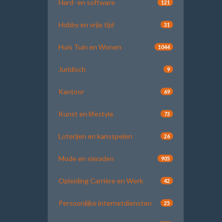
Hard- en software
121
Hobby en vrije tijd
31
Huis Tuin en Wonen
1044
Juridisch
9
Kantoor
69
Kunst en lifestyle
73
Loterijen en kansspelen
26
Mode en sieraden
905
Opleiding Carrière en Werk
42
Persoonlijke internetdiensten
25