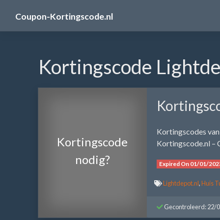
Skip
Coupon-Kortingscode.nl
to
content
Kortingscode Lightde
Kortingsc
Kortingscodes van 
Kortingscode
Kortingscode.nl – 
nodig?
Expired On 01/01/202
Lightdepot.nl
,
Huis T
Gecontroleerd: 22/