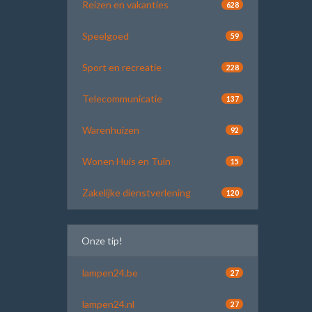
Reizen en vakanties
628
Speelgoed
59
Sport en recreatie
228
Telecommunicatie
137
Warenhuizen
92
Wonen Huis en Tuin
15
Zakelijke dienstverlening
120
Onze tip!
lampen24.be
27
lampen24.nl
27