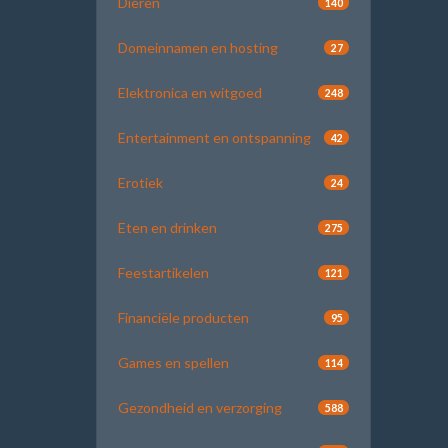
Dieren
140
Domeinnamen en hosting
27
Elektronica en witgoed
248
Entertainment en ontspanning
42
Erotiek
24
Eten en drinken
275
Feestartikelen
121
Financiële producten
95
Games en spellen
114
Gezondheid en verzorging
588