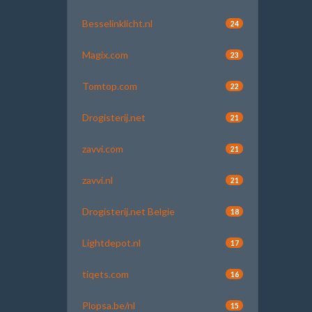
Besselinklicht.nl
24
Magix.com
23
Tomtop.com
22
Drogisterij.net
21
zavvi.com
21
zavvi.nl
21
Drogisterij.net Belgie
18
Lightdepot.nl
17
tiqets.com
16
Plopsa.be/nl
15