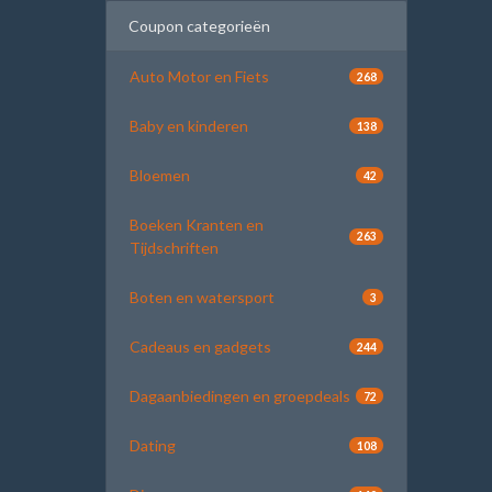
Coupon categorieën
Auto Motor en Fiets
268
Baby en kinderen
138
Bloemen
42
Boeken Kranten en
263
Tijdschriften
Boten en watersport
3
Cadeaus en gadgets
244
Dagaanbiedingen en groepdeals
72
Dating
108