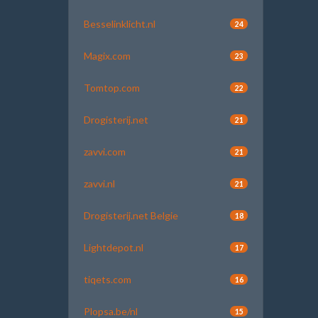
Besselinklicht.nl
24
Magix.com
23
Tomtop.com
22
Drogisterij.net
21
zavvi.com
21
zavvi.nl
21
Drogisterij.net Belgie
18
Lightdepot.nl
17
tiqets.com
16
Plopsa.be/nl
15