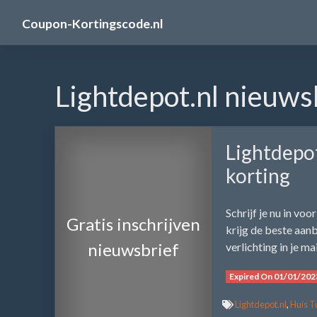
Skip
Coupon-Kortingscode.nl
to
content
Lightdepot.nl nieuws
Lightdepot
korting
Schrijf je nu in vo
Gratis inschrijven
krijg de beste aan
nieuwsbrief
verlichting in je m
Expired On 01/01/202
Lightdepot.nl
,
Huis T