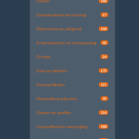
Dieren
140
Domeinnamen en hosting
27
Elektronica en witgoed
248
Entertainment en ontspanning
42
Erotiek
24
Eten en drinken
275
Feestartikelen
121
Financiële producten
95
Games en spellen
114
Gezondheid en verzorging
588