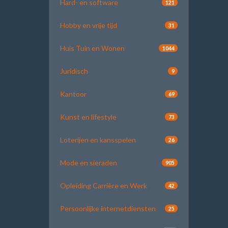
Hard- en software
121
Hobby en vrije tijd
31
Huis Tuin en Wonen
1044
Juridisch
9
Kantoor
69
Kunst en lifestyle
73
Loterijen en kansspelen
26
Mode en sieraden
905
Opleiding Carrière en Werk
42
Persoonlijke internetdiensten
25