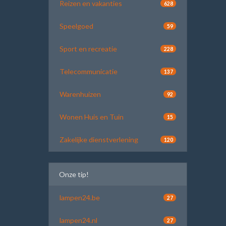
Reizen en vakanties
628
Speelgoed
59
Sport en recreatie
228
Telecommunicatie
137
Warenhuizen
92
Wonen Huis en Tuin
15
Zakelijke dienstverlening
120
Onze tip!
lampen24.be
27
lampen24.nl
27