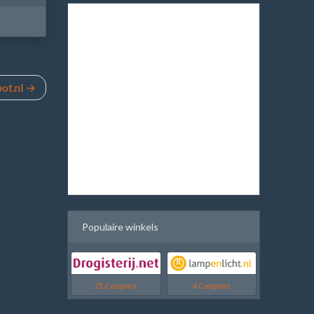
ot.nl
Populaire winkels
21 Coupons
4 Coupons