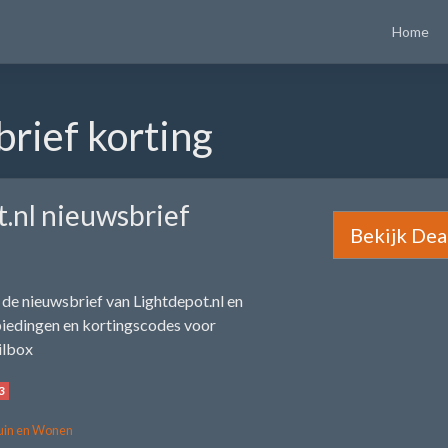
Home
brief korting
.nl nieuwsbrief
Bekijk Dea
or de nieuwsbrief van Lightdepot.nl en
biedingen en kortingscodes voor
ailbox
3
uin en Wonen