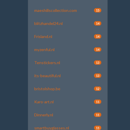
maeshillscollection.com
15
blitzhandel24.nl
14
Frisland.nl
14
myzenful.nl
14
Tenstickers.nl
13
its-beautiful.nl
13
bristolshop.be
12
Karo-art.nl
11
Dinnerly.nl
11
smartbuyglasses.nl
11